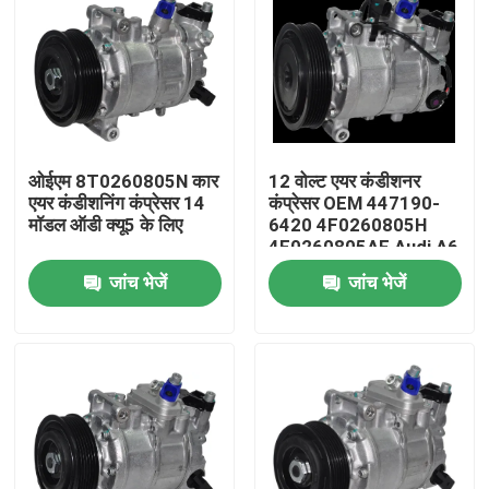
ओईएम 8T0260805N कार
12 वोल्ट एयर कंडीशनर
एयर कंडीशनिंग कंप्रेसर 14
कंप्रेसर OEM 447190-
मॉडल ऑडी क्यू5 के लिए
6420 4F0260805H
4F0260805AF Audi A6
20 के लिए
जांच भेजें
जांच भेजें
होम
उत्पाद
वीडियो