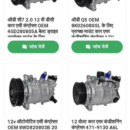
हमारे बारे में
ऑडी सी7 2.0 12 वी डीसी
ऑडी Q5 OEM
कार एसी कंप्रेसर OEM
8K026080SL के लिए
4GD280805A बेल्ट ड्राइव
प्रत्यक्ष माउंट कार एयर
कारखाने का दौरा
डायरेक्ट माउंट के लिए
कंडीशनिंग कंप्रेसर 12V
जांच भेजें
जांच भेजें
गुणवत्ता नियंत्रण
समाचार
मामलों
एक बोली का अनुरोध
12v ऑटोमोटिव एसी कंप्रेसर
12 वोल्ट कार एयर कंडीशनिंग
ईवी कार एसी कंप्रेसर
OEM 8WD820803B 20
कंप्रेसर 471-9130 A6L