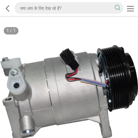
1
/
1