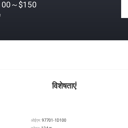
100～$150
त
विशेषताएं
ओईएम:
97701-1D100