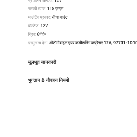
प्रचालन वोल्टेज:
12V
चरखी व्यास:
118 एमएम
माउंटिंग प्रकार:
सीधा माउंट
वोल्टेज:
12V
ग्रिव:
6पीके
,
प्रमुखता देना:
ऑटोमोबाइल एयर कंडीशनिंग कंप्रेसर 12V
97701-1D1
मूलभूत जानकारी
भुगतान & नौवहन नियमों