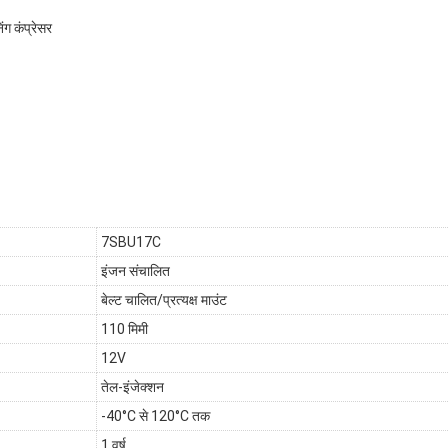
ंग कंप्रेसर
7SBU17C
इंजन संचालित
बेल्ट चालित/प्रत्यक्ष माउंट
110 मिमी
12V
तेल-इंजेक्शन
-40°C से 120°C तक
1 वर्ष