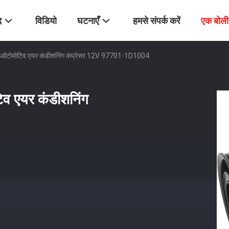
द
विडियो
घटनाएँ
हमसे संपर्क करें
एक बोली
लिए ऑटोमोटिव एयर कंडीशनिंग कंप्रेसर 12V 97701-1D1004
िव एयर कंडीशनिंग