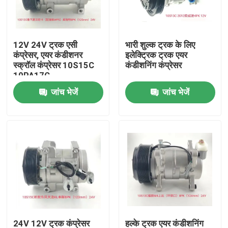
हमारे बारे में
12V 24V ट्रक एसी
भारी शुल्क ट्रक के लिए
कंप्रेसर, एयर कंडीशनर
इलेक्ट्रिक ट्रक एयर
कारखाने का दौरा
स्क्रॉल कंप्रेसर 10S15C
कंडीशनिंग कंप्रेसर
10PA17C
जांच भेजें
जांच भेजें
गुणवत्ता नियंत्रण
समाचार
मामलों
एक बोली का अनुरोध
ईवी कार एसी कंप्रेसर
24V 12V ट्रक कंप्रेसर
हल्के ट्रक एयर कंडीशनिंग