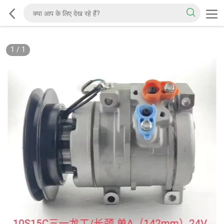
1
/
1