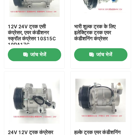
हमारे बारे में
12V 24V ट्रक एसी
भारी शुल्क ट्रक के लिए
कंप्रेसर, एयर कंडीशनर
इलेक्ट्रिक ट्रक एयर
कारखाने का दौरा
स्क्रॉल कंप्रेसर 10S15C
कंडीशनिंग कंप्रेसर
10PA17C
जांच भेजें
जांच भेजें
गुणवत्ता नियंत्रण
समाचार
मामलों
एक बोली का अनुरोध
ईवी कार एसी कंप्रेसर
24V 12V ट्रक कंप्रेसर
हल्के ट्रक एयर कंडीशनिंग